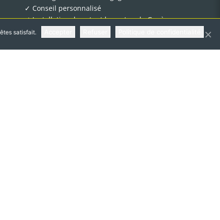
✓
Conseil personnalisé
✓
Installation dans tout le canton de Genève
Accepter
Refuser
Politique de confidentialité
tes satisfait.
Nous aimons travailler avec :
Somfy
Leader Mondial, pionnier de la domotique et des
motorisations depuis 50 ans, Somfy est la référence
du Smart Living.
Télécharger la plaquette produit
Découvrez également nos autres produits :
Les volets roulants traditionnels
|
Les volets roulants à
caisson