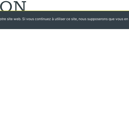
ION
tre site web. Si vous continuez à utiliser ce site, nous supposerons que vous en ê
 solutions de
mande ou à la voix,
FFRE DE
ES.