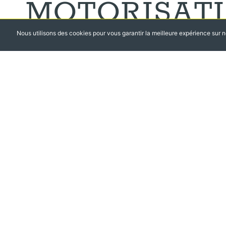
MOTORISAT
Nous utilisons des cookies pour vous garantir la meilleure expérience sur no
DE VOLETS
ROULANTS
Finie l’ouverture manuelle à manivelle ou à sangle, avec les
motorisation Somfy, d’une simple pression sur une télécom
faites monter ou descendre vos volets roulants.
LA MOTORISATION O
NOMBREUX AVANTAG
Gain de temps :